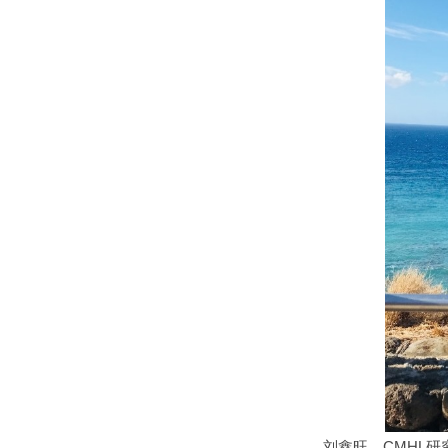
刘鑫旺，CMHL研究