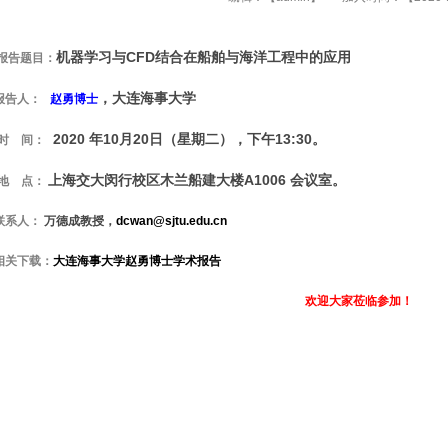
机器学习与CFD结合在船舶与海洋工程中的应用
报告题目：
，大连海事大学
报告人
：
赵勇博士
2020 年10月20日（星期二），下午13:30。
时 间：
上海交大闵行校区木兰船建大楼A1006 会议室。
地 点：
联系人：
万德成教授，
dcwan@sjtu.edu.cn
相关下载：
大连海事大学赵勇博士学术报告
欢迎大家莅临参加！