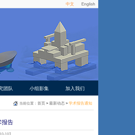
中文
English
究团队
小组影集
加入我们
首页
最新动态
学术报告通知
当前位置：
>
>
术报告
0-10】