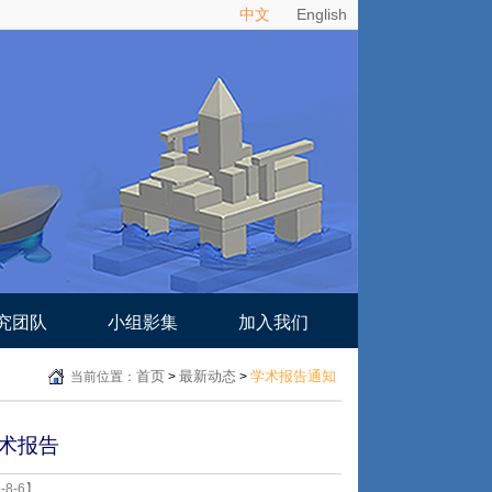
中文
English
究团队
小组影集
加入我们
首页
最新动态
学术报告通知
当前位置：
>
>
术报告
8-6】