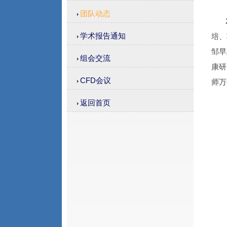
团队动态
20
学术报告通知
培、
邹早
组会交流
康研
CFD会议
师万
返回首页