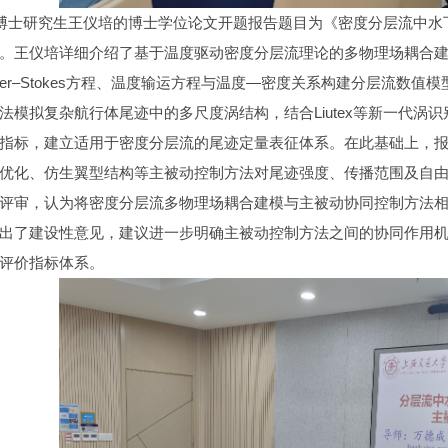
研究生王仪培的博士学位论文开题报告题目为《密度分层流中水
。王仪培详细介绍了基于温度驱动密度分层流理论的多物理场耦合
vier–Stokes方程、温度输运方程与温度—密度关系构建分层流数值
法模拟复杂航行体尾迹中的多尺度涡结构，结合Liutex等新一代涡
指标，建立适用于密度分层流的尾迹定量表征体系。在此基础上，
优化、仿生翼型结构等主被动控制方法对尾迹强度、传播范围及自
评审，认为将密度分层流多物理场耦合建模与主被动协同控制方法
出了建设性意见，建议进一步明确主被动控制方法之间的协同作用
评价指标体系。