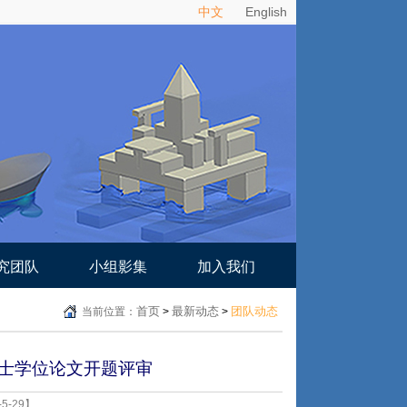
中文
English
究团队
小组影集
加入我们
首页
最新动态
团队动态
当前位置：
>
>
博士学位论文开题评审
5-29】