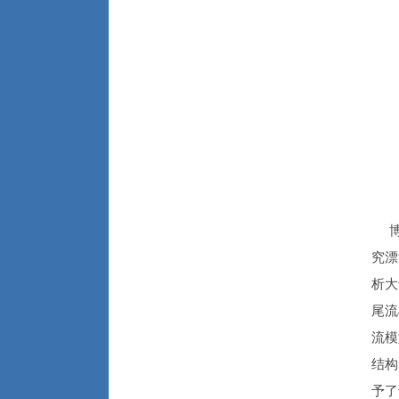
博士
究漂
析大
尾流
流模
结构
予了