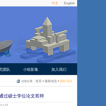
中文
English
究团队
小组影集
加入我们
首页
最新动态
团队动态
当前位置：
>
>
仪通过硕士学位论文答辩
5-12】