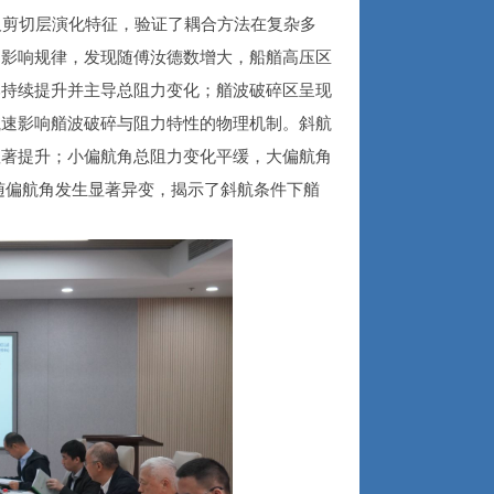
及剪切层演化特征，验证了耦合方法在复杂多
的影响规律，发现随傅汝德数增大，船艏高压区
比持续提升并主导总阻力变化；艏波破碎区呈现
航速影响艏波破碎与阻力特性的物理机制。斜航
显著提升；小偏航角总阻力变化平缓，大偏航角
随偏航角发生显著异变，揭示了斜航条件下艏