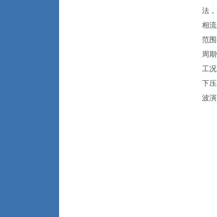
法，
相流
范围
周期
工况
下压
波演