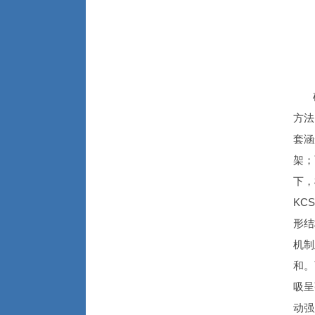
硕士
方法
套涵
架；
下，
KC
形结
机制
和。
吸呈
动强