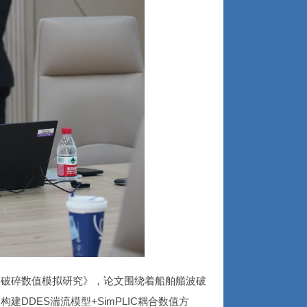
波破碎数值模拟研究》，论文围绕着船舶艏波破
DDES湍流模型+SimPLIC耦合数值方