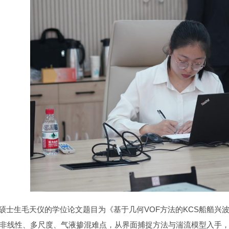
生毛天仪的学位论文题目为《基于几何VOF方法的KCS船艏兴
非线性、多尺度、气液掺混难点，从界面捕捉方法与湍流模型入手，构建