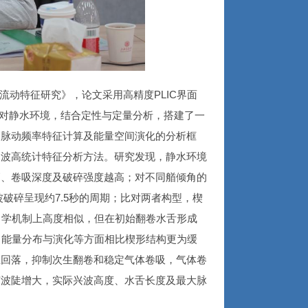
动特征研究》，论文采用高精度PLIC界面
针对静水环境，结合定性与定量分析，搭建了一
高脉动频率特征计算及能量空间演化的分析框
的波高统计特征分析方法。研究发现，静水环境
高、卷吸深度及破碎强度越高；对不同艏倾角的
波破碎呈现约7.5秒的周期；比对两者构型，楔
力学机制上高度相似，但在初始翻卷水舌形成
、能量分布与演化等方面相比楔形结构更为缓
直回落，抑制次生翻卷和稳定气体卷吸，气体卷
随波陡增大，实际兴波高度、水舌长度及最大脉