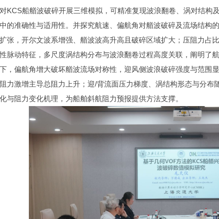
对KCS船艏波破碎开展三维模拟，可精准复现波浪翻卷、涡对结构
中的准确性与适用性。并探究航速、偏航角对艏波破碎及流场结构
扩张，开尔文波系增强、艏波波高升高且破碎区域扩大；压阻力占
性脉动特征，多尺度涡结构分布与波浪翻卷过程高度关联，阐明了
下，偏航角增大破坏艏波流场对称性，迎风侧波浪破碎强度与范围
阻力激增主导总阻力上升；迎/背流面压力梯度、涡结构形态与分布
化与阻力变化机理，为船舶斜航阻力预报提供方法支撑。