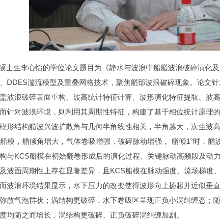
生李心怡的学位论文题目为《静水与波浪中船艏波浪破碎演化及流
、DDES湍流模型及重叠网格技术，聚焦艏部波浪破碎现象。论文
盖波浪破碎表面重构、波高统计特征计算、波形演化特征提取、波
而针对波浪环境，则利用其周期性特征，构建了基于相位统计原理
楔形结构艏波兴波扩散角与几何半角线性相关，半角越大，次生波
S船模，艏倾角增大，气体卷吸增强，破碎脉动增强， 艏倾1°时，艏
构与KCS船模在初始翻卷形成后的演化过程、关键脉动高频段及动
及波面周期性上存在显著差异，且KCS船模在脉动强度、流场梯度
而波浪环境结果显示，水下压力的改变使得波形向上扬起并近似垂
弥散气泡群状；涡结构更破碎，水下卷吸区呈现正负小涡纠缠态；
度均随之而增长，涡结构更破碎、正负破碎涡纠缠加剧。