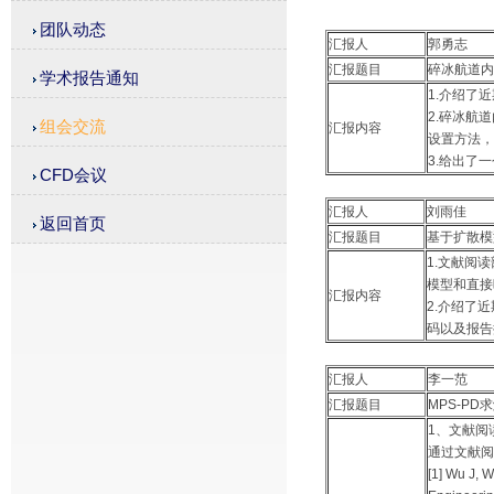
团队动态
汇报人
郭勇志
汇报题目
碎冰航道内
学术报告通知
1.介绍了
2.碎冰航
组会交流
汇报内容
设置方法，
3.给出了
CFD会议
汇报人
刘雨佳
返回首页
汇报题目
基于扩散模
1.文献阅
模型和直接
汇报内容
2.介绍了
码以及报告
汇报人
李一范
汇报题目
MPS-P
1、文献阅
通过文献阅
[1] Wu J, 