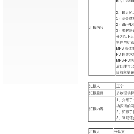
Engineerin
2、最近的
1）基金撰
2）BB-P
汇报内容
3）求解器
分为以下五
主控与初始
MPS 流
PD 固体
MPS-PD
后处理与记
目前主要在
汇报人
王宁
汇报题目
多物理场
1、介绍了
场探潜的
汇报内容
2、汇报
3、近期还
汇报人
张钦文