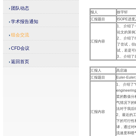
团队动态
报人
徐宇轩
汇报题目
ISOPE进
学术报告通知
1、 介绍
论文的算例
组会交流
2.、介绍
汇报内容
了尝试，但
CFD会议
试，若是可
3.、介绍
返回首页
汇报人
高启迪
汇报题目
Euler-E
1、 介绍了“Wang
enginee
桨的数值分
气情况下的
法对于我后
汇报内容
2、最近的
下的可行性
译，通过对
流速度和喷