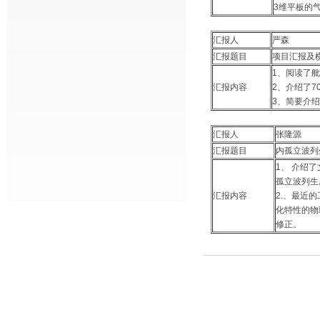
3维平板的
汇报人
严森
汇报题目
项目汇报及
1、阅读了
汇报内容
2、介绍了
3、简要介绍
汇报人
张隆源
汇报题目
内孤立波列
1、 介绍了文
孤立波列生
汇报内容
2.、最近
化特性的物
修正。