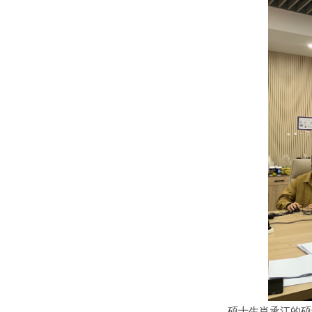
硕士生肖承江的硕士论