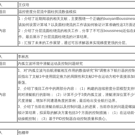
报人
王仪培
题目
温控密度分层流中圆柱扰流数值模拟
1：介绍了近期阅读的相关文献，主要围绕一个正确的buoyantBoussine
该如何设置计算域？以及圆柱绕流的工作该如何验证计算准确性这3方面
内容
2：介绍了分层流圆柱绕流的相关工作，分享了不可压boussinesq近
作。最后展示了分层流圆柱绕流的计算结果。
3：汇报了未来的工作展望，通过可压求解器来实现梯度更强的分层。
报人
李林杰
题目
内孤立波环境中潜艇运动及控制问题研究
1、对“内孤立波与自航潜艇相互作用的数值研究”和“调整水下航行器的控
后指出了文献1中使用固定推力的局限性和文献2中在运动方程中直接添
垂荡。
2、介绍了项目工作中的两部分内容：（1）构建的连续密度分层模型支持
内容
间对潜艇航行的影响；（2）计算不少于3类内孤立波，潜艇潜深位置不少
尺度潜艇，增加不同遭遇角度的算例，最后给出安全航行边界。
3、介绍了当前在潜艇自航以及控制问题上的进展，当前存在的问题是螺
续计算结果，拟采取的解决方案包括3个方面的控制措施：（1）在运动前一
动操舵控制；（3）基于PID控制器自动控制质量和质心。
报人
包棚举