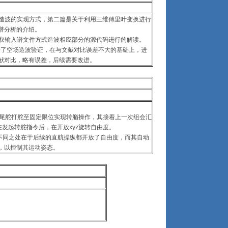
浪场造波的实现方式，第二篇是关于利用三维傅里叶变换进行
谱分析的介绍。
和读取输入谱文件方式造波相应部分的源代码进行的解读。
行了空场造波验证，在与文献对比误差不大的基础上，进
献对比，略有误差，后续需要改进。
将尾舵打舵至固定限位实现转艏操作，其接着上一次组会汇
发起转舵指令后，在开放xyz旋转自由度。
不同之处在于后续的直航操纵都开放了自由度，而其自动
，以控制其运动姿态。