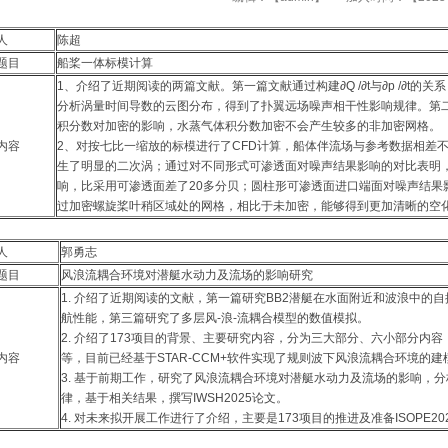
报人
陈超
题目
船桨一体标模计算
1、介绍了近期阅读的两篇文献。第一篇文献通过构建∂Q /∂t与∂p /∂t的
分析涡量时间导数的云图分布，得到了扑翼远场噪声相干性影响规律。第
积分数对加密的影响，水蒸气体积分数加密不会产生较多的非加密网格。
内容
2、对按七比一缩放的标模进行了CFD计算，船体伴流场与参考数据相差
生了明显的二次涡；通过对不同形式可渗透面对噪声结果影响的对比表明
响，比采用可渗透面差了20多分贝；圆柱形可渗透面进口端面对噪声结果
过加密螺旋桨叶稍区域处的网格，相比于未加密，能够得到更加清晰的空
报人
郭勇志
题目
风浪流耦合环境对潜艇水动力及流场的影响研究
1. 介绍了近期阅读的文献，第一篇研究BB2潜艇在水面附近和波浪中的
航性能，第三篇研究了多层风-浪-流耦合模型的数值模拟。
2. 介绍了173项目的背景、主要研究内容，分为三大部分、六小部分内
内容
等，目前已经基于STAR-CCM+软件实现了规则波下风浪流耦合环境的建
3. 基于前期工作，研究了风浪流耦合环境对潜艇水动力及流场的影响，
律，基于相关结果，撰写IWSH2025论文。
4. 对未来拟开展工作进行了介绍，主要是173项目的推进及准备ISOPE202