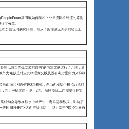
sqPimpleFoam算例该如何配置？分层流圆柱绕流的算例
进行了分享。
似在处理分层流时的局限性，展示了圆柱绕流算例的验证工
制参数以减少内孤立波的影响”的两篇文献进行了介绍，然
加额外力矩缺乏对应的物理意义以及没有考虑垂向力来抑制
带自由面和刚盖假设2种模式，自由面模型中模拟台风期
于3类，潜艇航速不少于2类。后续项目工作需要模拟实
旋桨转动会导致在静水中就产生一定垂荡和纵摇，影响后
段时间只开启X方向平移运动；（2）基于PID控制器自