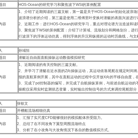
题目
HOS-Ocean的研究学习和聚焦波下WSI的算例配置
1、介绍了近期阅读的三篇文献，第一篇是关于HOS-Ocean初始化波
波浪谱分析的介绍，第三篇是使用二维傅里叶变换对潜艇的表面兴波进行
内容
2、近期工作：进行HOS-Ocean的研究学习，重点对理论谱方法造波
3、聚焦波下WSI的算例配置：介绍了计算域、流场划分和网格划分，进
行波浪下的浮体运动仿真，得到浮体的升沉和纵摇的运动时历曲线，与文
报人
孙域恒
题目
潜艇近自由面直航操纵运动数值模拟研究
1、近期阅读的有关控制的三篇文献。
2、并学习了潜艇在近水面的Z向操纵运动，其运动依靠尾舵在规定时间
内容
报的直航算例开展，其中在直航运动的过程中仅开放X向的平移自由度，在
3、完成了pd控制器的编写，并完成了自航操纵算例，与前述自航运动的
操舵仪采用实时监测状态变量，实时输出控制信号的方式来调控尾舵部分
报人
张钦文
题目
开槽船流场精细仿真
1、汇报了实尺度CFD能够很好的模拟船体所受阻力。
内容
2、总结了在不同攻角下翼型周围流场特点
3、分析了在小攻角与大攻角情况下各自的数值模拟方式。