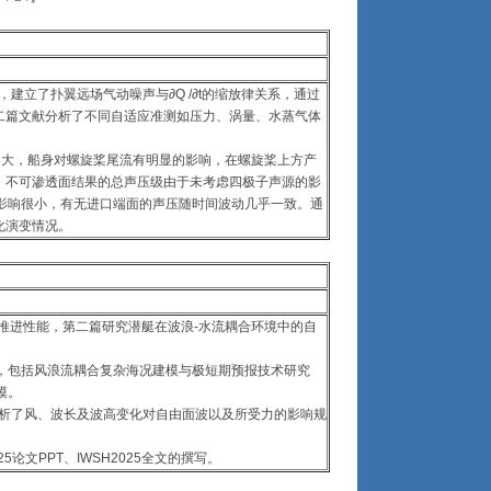
关系，建立了扑翼远场气动噪声与∂Q /∂t的缩放律关系，通过
二篇文献分析了不同自适应准测如压力、涡量、水蒸气体
不大，船身对螺旋桨尾流有明显的影响，在螺旋桨上方产
，不可渗透面结果的总声压级由于未考虑四极子声源的影
影响很小，有无进口端面的声压随时间波动几乎一致。通
化演变情况。
自推进性能，第二篇研究潜艇在波浪-水流耦合环境中的自
容，包括风浪流耦合复杂海况建模与极短期预报技术研究
模。
分析了风、波长及波高变化对自由面波以及所受力的影响规
5论文PPT、IWSH2025全文的撰写。