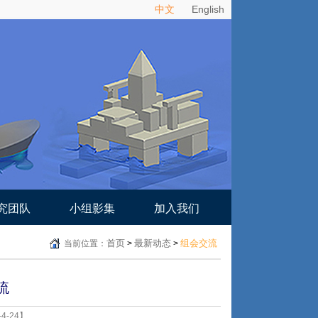
中文
English
究团队
小组影集
加入我们
首页
最新动态
组会交流
当前位置：
>
>
流
4-24】