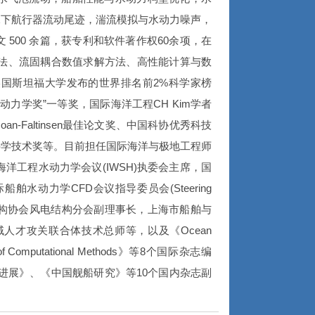
水下航行器流动尾迹，湍流模拟与水动力噪声，
500 余篇，获专利和软件著作权60余项，在
方法、流固耦合数值求解方法、高性能计算与数
美国斯坦福大学发布的世界排名前2%科学家榜
水动力学奖”一等奖，国际海洋工程CH Kim学者
Moan-Faltinsen最佳论文奖、中国科协优秀科技
科学技术奖等。目前担任国际海洋与极地工程师
与海洋工程水动力学会议(IWSH)执委会主席，国
，国际船舶水动力学CFD会议指导委员会(Steering
钢结构协会风电结构分会副理事长，上海市船舶与
人才攻关联合体技术总师等，以及《Ocean
nal of Computational Methods》等8个国际杂志编
力学研究与进展》、《中国舰船研究》等10个国内杂志副