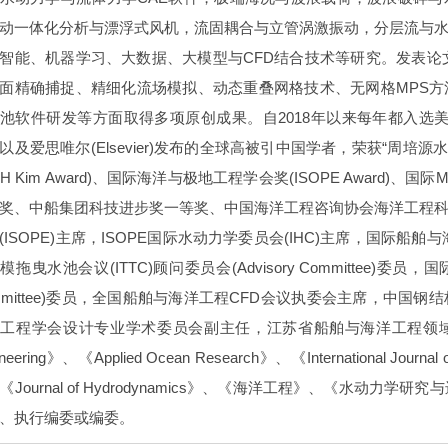
动一体化分析与漂浮式风机，流固耦合与立管涡激振动，分层流与
智能、机器学习、大数据、大模型与CFD结合技术等研究。发表论文 
面精确捕捉、精细化流场模拟、动态重叠网格技术、无网格MPS
池软件研发等方面取得多项原创成果。自2018年以来每年都入选
以及爱思唯尔(Elsevier)发布的全球高被引中国学者，荣获“周培源
CH Kim Award)、国际海洋与极地工程学会奖(ISOPE Award)、国际
奖、中船集团科技进步奖一等奖、中国海洋工程咨询协会海洋工程
(ISOPE)主席，ISOPE国际水动力学委员会(IHC)主席，国际船舶
模拖曳水池会议(ITTC)顾问委员会(Advisory Committee)委员
mmittee)委员，全国船舶与海洋工程CFD会议执委会主席，中国
工程学会设计专业学术委员会副主任，江苏省船舶与海洋工程领域
ineering》、《Applied Ocean Research》、《International Jour
《Journal of Hydrodynamics》、《海洋工程》、《水动
、执行编委或编委。