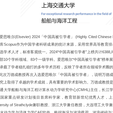
爱思唯尔(Elsevier) 2024「中国高被引学者」 (Highly Cited Chi
库Scopus作为中国学者科研成果的统计来源，采用世界高等教育
选学术人才，标准客观统一。2024“中国高被引学者”上榜共计638
部10个学科领域、83个一级学科。爱思唯尔“中国高被引学者”榜
承载了学者稳扎稳打的多年学术历程，反映了学者所在领域学术圈
此次万德成教授再次入选爱思唯尔「中国高被引学者」，说明万德成
究上取得了卓越的学术成就，具有重要的学术影响力。万德成教授
通大学船舶与海洋工程计算水动力学研究中心(CMHL)主任，长江
，国家重点研发计划项目首席科学家，教育部新世纪优秀人才，上
iversity of Strathclyde兼职教授、浙江大学兼任教授，大
水动力学与流体力学CAE软件，极端海况与波浪载荷，波浪破碎