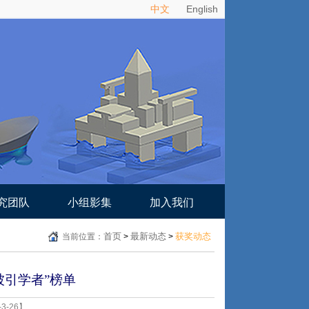
中文
English
究团队
小组影集
加入我们
首页
最新动态
获奖动态
当前位置：
>
>
被引学者”榜单
3-26】