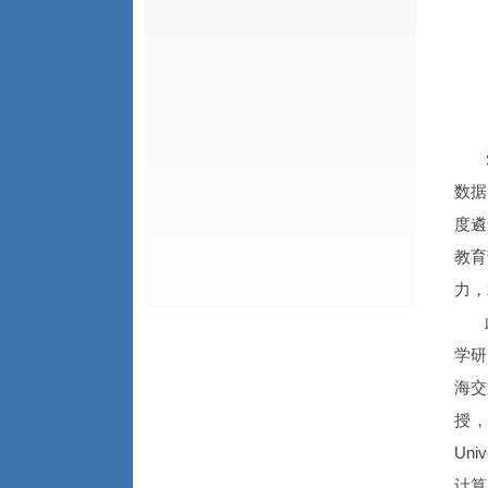
数据
度遴
教育
力，
学研
海交
授
Un
计算