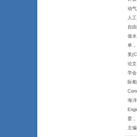
动气
人工
自由
值水
单，
奖(
论文
学会
际船
Co
海洋
Eng
委，
主编