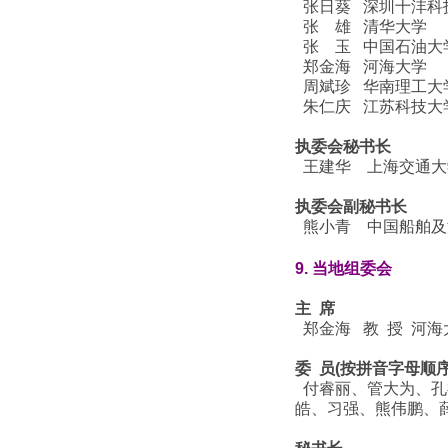
张日葵 深圳十沣科
张 雄 清华大学
张 玉 中国石油大学
郑金海 河海大学
周斌珍 华南理工大
朱仁庆 江苏科技大
执委会秘书长
王建华 上海交通大
执委会副秘书长
熊小青 中国船舶及
9.
当地组委会
主 席
郑金海 教 授 河海
委 员
(按拼音字母顺序
付睿丽、管大为、孔
皓、习强、熊伟鹏、