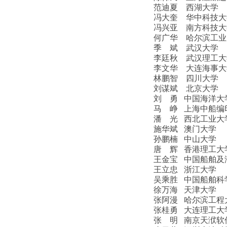
范迪夏 西湖大学
冯大奎 华中科技大
冯兴亚 南方科技大
何广华 哈尔滨工业
季 斌 武汉大学
李廷秋 武汉理工大
李文华 大连海事大
林鹏智 四川大学
刘谋斌 北京大学
刘 勇 中国海洋大
马 峥 上海中船编
潘 光 西北工业大
施华斌 澳门大学
孙鹏楠 中山大学
唐 辉 香港理工大
王金宝 中国船舶及
王立忠 浙江大学
吴乘胜 中国船舶科
徐万海 天津大学
张阿漫 哈尔滨工程
张桂勇 大连理工大
张 明 南京天洑软