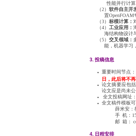
性能并行计算、
（2）
软件自主开
置OpenFOAM
（3）
标模计算：
（4）
工业应用：
海结构物设计与优
（5）
交叉领域：
能，机器学习，大
3.
投稿信息
重要时间节点：
日，此后将不再
论文摘要应包括
论文应是尚未公
全文投稿网址： http:/
全文稿件模板可
薛米安：
手 机：
1
邮 箱：
c
4. 日程安排