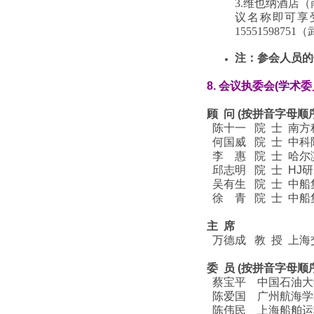
3.维也纳酒店
议名称即可享受
1555159875
注：参会人员的
8.
会议
执委会(学术委
顾 问 (按拼音字母顺
陈十一 院 士 南方
何国威 院 士 中
李
惠
院 士 哈
邱志明 院 士 HJ
吴有生 院 士 中船
徐
青 院 士 中船
主 席
万德成 教 授 上海
委 员 (按拼音字母顺
蔡宝平 中国石油大学
陈爱国 广州航海学
陈伟民 上海船舶运