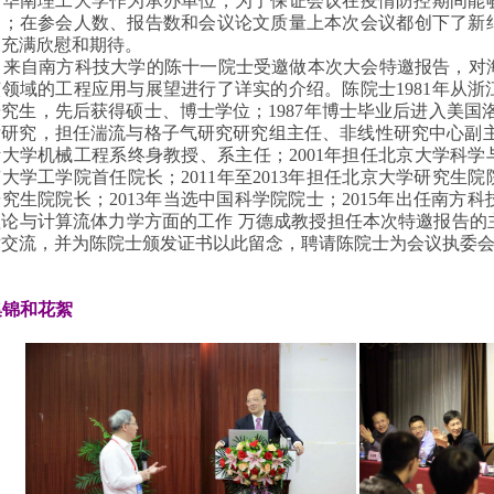
谢华南理工大学作为承办单位，为了保证会议在疫情防控期间能
力；在参会人数、报告数和会议论文质量上本次会议都创下了新纪
展充满欣慰和期待。
来自南方科技大学的陈十一院士受邀做本次大会特邀报告，对
该领域的工程应用与展望进行了详实的介绍。陈院士1981年从
究生，先后获得硕士、博士学位；1987年博士毕业后进入美国
研究，担任湍流与格子气研究研究组主任、非线性研究中心副主任；
大学机械工程系终身教授、系主任；2001年担任北京大学科学与工
大学工学院首任院长；2011年至2013年担任北京大学研究生院院
究生院院长；2013年当选中国科学院院士；2015年出任南
理论与计算流体力学方面的工作 万德成教授担任本次特邀报告的
术交流，并为陈院士颁发证书以此留念，聘请陈院士为会议执委
集锦和花絮