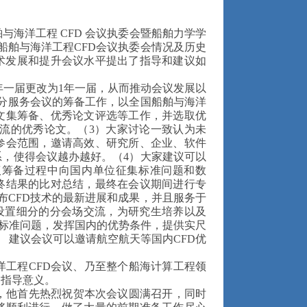
与海洋工程 CFD 会议执委会暨船舶力学学
国船舶与海洋工程CFD会议执委会情况及历史
技术发展和提升会议水平提出了指导和建议如
2年一届更改为1年一届，从而推动会议发展以
充分服务会议的筹备工作，以全国船舶与海洋
文集筹备、优秀论文评选等工作，并选取优
交流的优秀论文。（3）大家讨论一致认为未
参会范围，邀请高效、研究所、企业、软件
系，使得会议越办越好。（4）大家建议可以
议筹备过程中向国内单位征集标准问题和数
终结果的比对总结，最终在会议期间进行专
布CFD技术的最新进展和成果，并且服务于
设置细分的分会场交流，为研究生培养以及
算标准问题，发挥国内的优势条件，提供实尺
 建议会议可以邀请航空航天等国内CFD优
洋工程CFD会议、乃至整个船海计算工程领
的指导意义。
书，他首先热烈祝贺本次会议圆满召开，同时