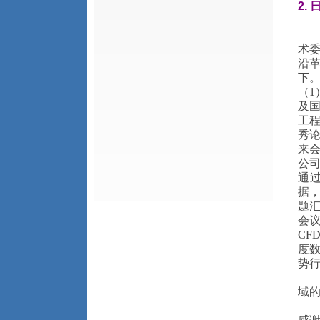
2.
术委
沿
下
（1
及
工
秀
来
公
通
据
题
会
CF
度数
势行
域