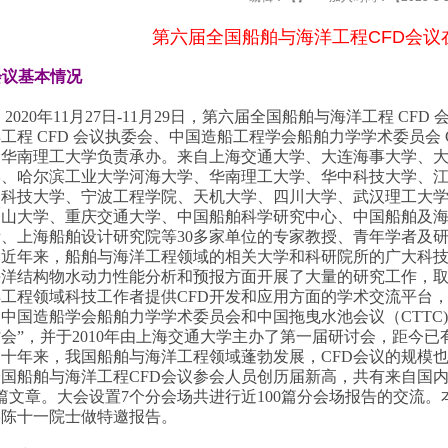
第六届全国船舶与海洋工程CFD会议
 会议基本情况
2020年11月27日-11月29日，第六届全国船舶与海洋工程 C
工程 CFD 会议执委会、中国造船工程学会船舶力学学术委员会 
；华南理工大学负责承办。来自上海交通大学、大连海事大学、
学、哈尔滨工业大学河海大学、华南理工大学、华中科技大学、
岛科技大学、宁波工程学院、天机大学、四川大学、武汉理工大
中山大学、重庆交通大学、中国船舶科学研究中心、中国船舶及
、上海船舶设计研究院等30多家单位的专家教授、青年学者及研究
近年来，船舶与海洋工程领域的相关大学和科研院所的广大科技
海洋结构物水动力性能分析和预报方面开展了大量的研究工作，
工程领域科技工作者提供CFD开发和应用方面的学术交流平台，
中国造船学会船舶力学学术委员会和中国拖曳水池会议（CTTC)
会”，并于2010年由上海交通大学主办了第一届研讨会，距今已
十年来，我国船舶与海洋工程领域蓬勃发展，CFD会议的规模
国船舶与海洋工程CFD会议参会人员创历届新高，共有来自国内3
1篇文章。大会设置7个分会场共进行近100篇分会场报告的交流。
学陈十一院士做特邀报告。