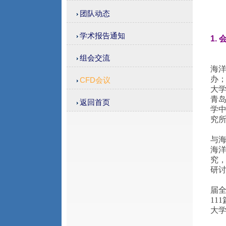
团队动态
学术报告通知
1.
组会交流
海洋
办
CFD会议
大
青
返回首页
学
究所
与
海洋
究，
研讨
届全
11
大