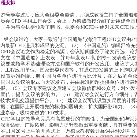
 日程安排
27号晚宴过后，应大会组委会邀请，万德成教授主持了全国船舶
员会 CFD 学组工作会议，会上，万德成教授介绍了新组建全
革，并为与会执委颁发了聘书。执委会和CFD学组对未来CFD
。
） 经会议讨论，大家一致通过全国船舶与海洋工程CFD会议由
国内最新CFD进展和成果的交流。（2）《中国造船》编辑部将
程CFD会议论文作为稳定的稿源，会议期间服务于论文筛选、论
论文在《中国造船》上发表，并每年发表1-2期的专刊发表会议
会议要兼顾学术基础理论方法和国产软件的开发应用。建议扩大
司、工程应用单位、国家部委代表等，打通CFD发展的上下游联
过设置标准问题，吸引国内各单位进行盲比计算，在之后的会
，同时以会议的形式向大家发布，并由标准问题提供单位进行最
汇报。（5）会议专家建议之后建立会议微信群和公众号，对外发
议宣传，提升会议的影响力。（6） 建议对会议进行方向细分，
D技术深化交流提供平台。（7） 建议会议可以设置实尺度的计
据，在国际上开展领先的标准问题研究，扩大国际影响力。（8）
业参会，吸纳先进的CFD技术。
CFD学组的指导意见具有高屋建瓴的前瞻性，为全国船舶与海
的深度钻研、广度拓展、影响力提升都做出重要贡献，具有重要
在11月28号上午的开幕式上，万德成教授致开幕词并颁发聘