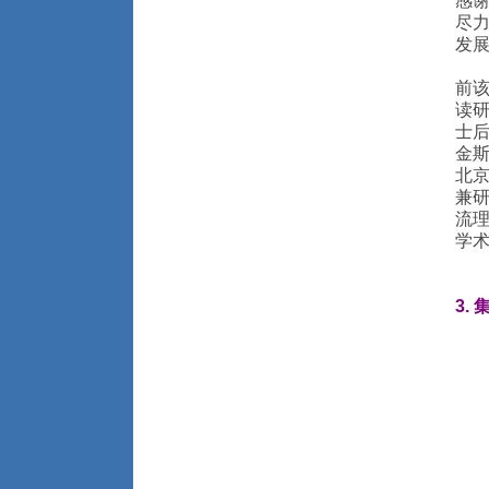
感
尽
发
前
读研
士后
金斯
北京
兼研
流
学
3.