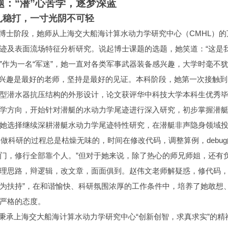
题：“潜”心苦学，逐梦深蓝
扎稳打，一寸光阴不可轻
阶段，她师从上海交大船海计算水动力学研究中心（CMHL）的
迹及表面流场特征分析研究。说起博士课题的选题，她笑道：“这是
”作为一名“军迷”，她一直对各类军事武器装备感兴趣，大学时毫不
趣是最好的老师，坚持是最好的见证。本科阶段，她第一次接触到
型潜水器抗压结构的外形设计，论文获评华中科技大学本科生优秀
学方向，开始针对潜艇的水动力学尾迹进行深入研究，初步掌握潜
她选择继续深耕潜艇水动力学尾迹特性研究，在潜艇非声隐身领域
研的过程总是枯燥无味的，时间在修改代码，调整算例，debug
门，修行全部靠个人。”但对于她来说，除了热心的师兄师姐，还有负
理思路，辩逻辑，改文章，面面俱到。赵伟文老师解疑惑，修代码，
为扶持”，在和谐愉快、科研氛围浓厚的工作条件中，培养了她敢想
严格的态度。
上海交大船海计算水动力学研究中心“创新创智，求真求实”的精