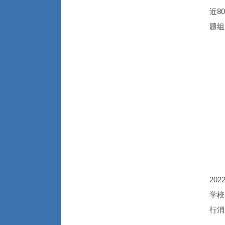
近8
题组
20
学校
行消