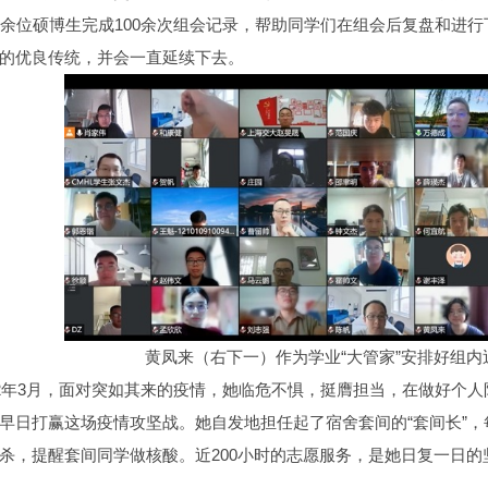
0余位硕博生完成100余次组会记录，帮助同学们在组会后复盘和进
的优良传统，并会一直延续下去。
黄凤来（右下一）作为学业“大管家”安排好组内近
22年3月，面对突如其来的疫情，她临危不惧，挺膺担当，在做好个
早日打赢这场疫情攻坚战。她自发地担任起了宿舍套间的“套间长”
杀，提醒套间同学做核酸。近200小时的志愿服务，是她日复一日