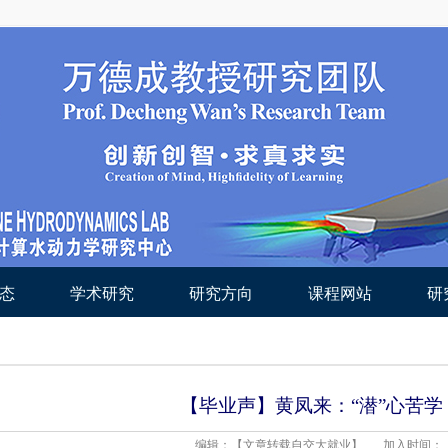
态
学术研究
研究方向
课程网站
研
【毕业声】黄凤来：“潜”心苦
编辑：【文章转载自交大就业】
加入时间：【2