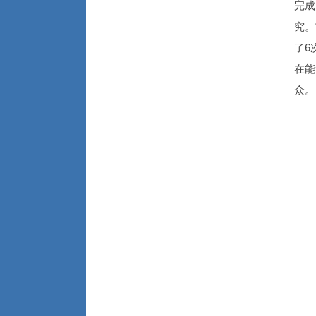
完成
究。
了6
在能
众。