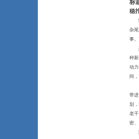
标
稳
博士
杂尾
事。
兴
种新
动力
间，
做科
带进
划，
老干
密、
秉承