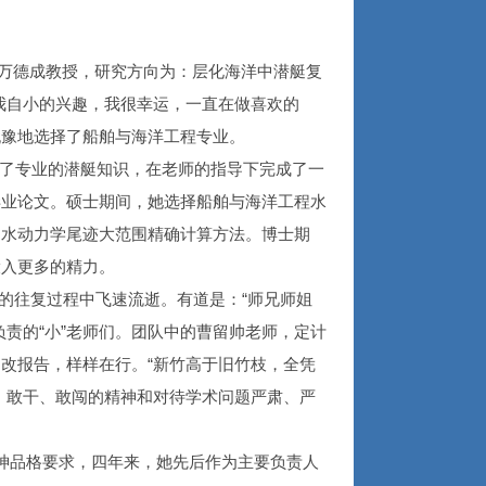
万德成教授，研究方向为：层化海洋中潜艇复
我自小的兴趣，我很幸运，一直在做喜欢的
犹豫地选择了船舶与海洋工程专业。
了专业的潜艇知识，在老师的指导下完成了一
毕业论文。硕士期间，她选择船舶与海洋工程水
艇水动力学尾迹大范围精确计算方法。博士期
投入更多的精力。
的往复过程中飞速流逝。有道是：“师兄师姐
责的“小”老师们。团队中的曹留帅老师，定计
改报告，样样在行。“新竹高于旧竹枝，全凭
、敢干、敢闯的精神和对待学术问题严肃、严
神品格要求，四年来，她先后作为主要负责人