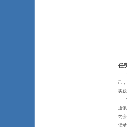
任
博
己，
实践
博一
通讯
约会
记录