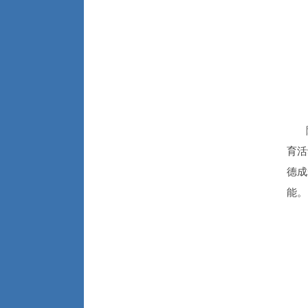
除
育活
德成
能。