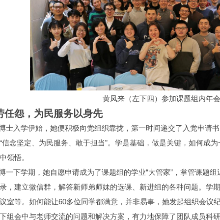
黄凤来（左下四）参加课题组内年
劳任怨，为民服务以身先
士入学伊始，她便积极向党组织靠拢，第一时间递交了入党申请书
“信念坚定、为民服务、敢于担当”。学是基础，做是关键，如何成
中领悟。
下学期，她自愿申请成为了课题组的学业“大管家”，掌管课题组近
录，建立微信群，解答新师弟师妹的选课、新进组的各种问题。学
议室等。如何能让60多位同学都满意，并非易事，她发起组织会议
下组会中与老师交流的问题和解决方案，有力地保障了团队成员科