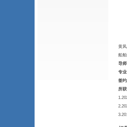
黄凤
船舶
导师
专业
签约
所获
1.
2.
3.2