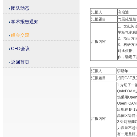
团队动态
汇报人
高启迪
汇报题目
气层减阻船
学术报告通知
1、文献阅
平板气泡减
组会交流
2、项目方
汇报内容
3、科研方
CFD会议
对比依据。
作，确定了
返回首页
汇报人
李斯年
汇报题目
招商CAE
1.介绍了
QaleFO
场采用Open
OpenFO
出现在 β
高值区等特
汇报内容
2.针对招
力误差不超
有一定差距