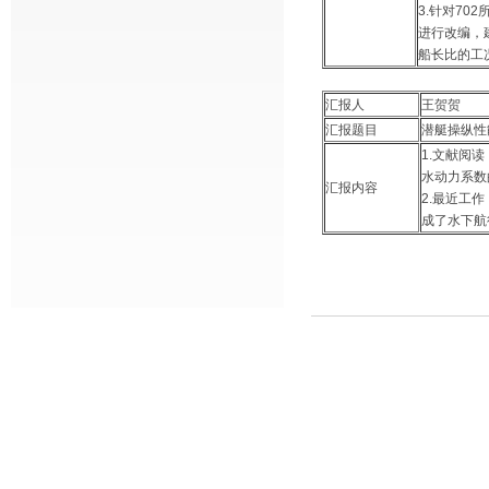
3.针对70
进行改编，建
船长比的工
汇报人
王贺贺
汇报题目
潜艇操纵性
1.文献阅
水动力系数
汇报内容
2.最近工
成了水下航